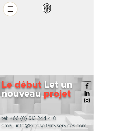
Le début
Let
un
nouveau
projet
tel:
+66 (0) 613 244 410
email:
info@krhospitalityservices.com